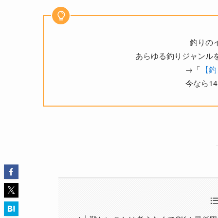
釣りの
あらゆる釣りジャンル
→「
【釣
今なら1