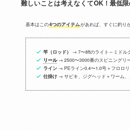
難しいことは考えなくてOK！最低
基本はこの
4つのアイテム
があれば、すぐに釣り
竿（ロッド）
→ 7〜8ftのライト～ミド
リール
→ 2500〜3000番のスピニング
ライン
→ PEライン0.4〜1.0号＋フロロ
仕掛け
→ サビキ、ジグヘッド＋ワーム、